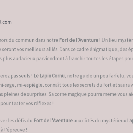
l.com
 hors du commun dans notre
Fort de l’Aventure
! Un lieu mystér
e seront vos meilleurs alliés. Dans ce cadre énigmatique, des é
es plus audacieux parviendront à franchir toutes les étapes pour
erez pas seuls !
Le Lapin Cornu
, notre guide un peu farfelu, v
i-sage, mi-espiègle, connaît tous les secrets du fort et saura 
s pleines de surprises. Sa corne magique pourra même vous ai
 pour tester vos réflexes !
ever les défis du
Fort de l’Aventure
aux côtés du mystérieux
La
 à l’épreuve !