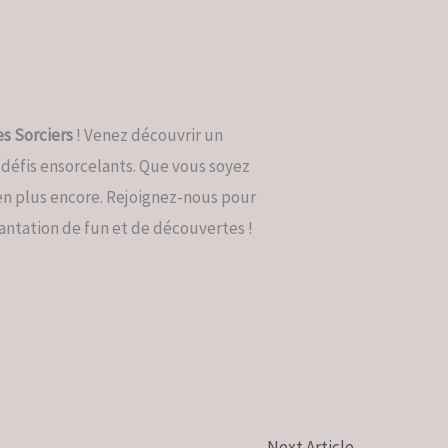
es Sorciers
! Venez découvrir un
s défis ensorcelants. Que vous soyez
ien plus encore. Rejoignez-nous pour
ntation de fun et de découvertes !
No Caption
Next Article
→