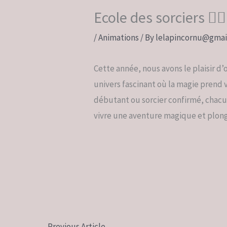
Ecole des sorciers 🧙‍♂️
/
Animations
/ By
lelapincornu@gmai
Cette année, nous avons le plaisir d
univers fascinant où la magie prend 
débutant ou sorcier confirmé, chacun
vivre une aventure magique et plong
No Caption
←
Previous Article